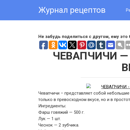
Skip
Журнал рецептов
to
Р
content
Не забудь поделиться с другом, ему это 
ЧЕВАПЧИЧИ —
В
Чевапчичи – представляет собой небольшие
только в превосходном вкусе, но и в просто
Ингредиенты:
Фарш говяжий — 500 г.
Лук — 1 шт.
Чеснок — 2 зубчика.