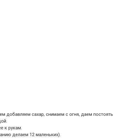
ем добавляем сахар, снимаем с огня, даем постоять
дой.
е к рукам.
анию делаем 12 маленьких).