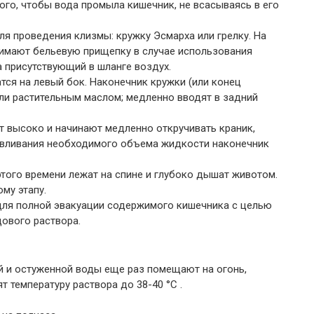
ого, чтобы вода промыла кишечник, не всасываясь в его
я проведения клизмы: кружку Эсмарха или грелку. На
нимают бельевую прищепку в случае использования
а присутствующий в шланге воздух.
ся на левый бок. Наконечник кружки (или конец
ли растительным маслом; медленно вводят в задний
 высоко и начинают медленно откручивать краник,
 вливания необходимого объема жидкости наконечник
этого времени лежат на спине и глубоко дышат животом.
му этапу.
для полной эвакуации содержимого кишечника с целью
ового раствора.
й и остуженной воды еще раз помещают на огонь,
 температуру раствора до 38-40 °C .