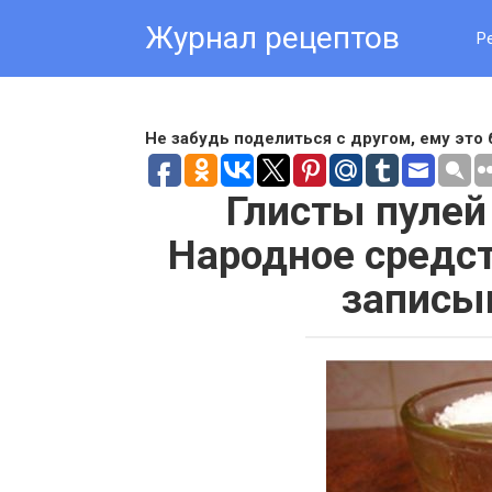
Skip
Журнал рецептов
to
Р
content
Не забудь поделиться с другом, ему это 
Глисты пулей
Народное средст
записы