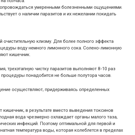
на полчаса.
 сопровождаться умеренными болезненными ощущениями.
ьствует о наличии паразитов и их нежелании покидать
й очистительную клизму. Для более полного эффекта
цедуры воду немного лимонного сока. Солено-лимонную
няют кишечник.
ия, трехэтапную чистку паразитов выполняют 8-10 раз
е процедуры понадобится не больше полутора часов.
щение осуществляют, придерживаясь определенных
т кишечник, в результате вместо выведения токсинов
лодная вода чрезмерно охлаждает органы малого таза,
ических инфекций. Поэтому оптимальной для первой и
натная температура воды, которая колеблется в пределах