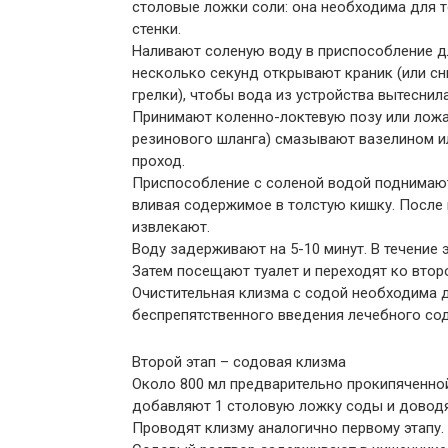
столовые ложки соли: она необходима для т
стенки.
Наливают соленую воду в приспособление дл
несколько секунд открывают краник (или с
грелки), чтобы вода из устройства вытеснил
Принимают коленно-локтевую позу или ложат
резинового шланга) смазывают вазелином и
проход.
Приспособление с соленой водой поднимают
вливая содержимое в толстую кишку. После
извлекают.
Воду задерживают на 5-10 минут. В течение 
Затем посещают туалет и переходят ко второ
Очистительная клизма с содой необходима 
беспрепятственного введения лечебного сод
Второй этап – содовая клизма
Около 800 мл предварительно прокипяченно
добавляют 1 столовую ложку соды и доводят
Проводят клизму аналогично первому этапу.