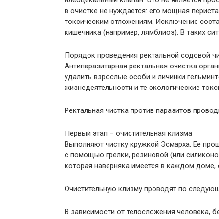
илеоцекальный клапан. Это не является проб
в очистке не нуждается: его мощная перист
токсическим отложениям. Исключение соста
кишечника (например, лямблиоз). В таких с
Порядок проведения ректальной содовой ч
Антипаразитарная ректальная очистка орга
удалить взрослые особи и личинки гельминт
жизнедеятельности и те экологические токс
Ректальная чистка против паразитов проводи
Первый этап – очистительная клизма
Выполняют чистку кружкой Эсмарха. Ее прощ
с помощью грелки, резиновой (или силиконо
которая наверняка имеется в каждом доме, 
Очистительную клизму проводят по следующ
В зависимости от телосложения человека, бе