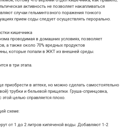
лемой, потому что верхний отдел кишечника, как правило,
альтическая активность не позволяет накапливаться
вляют случаи гельминтозного поражения тонкого
итуациях прием соды следует осуществлять перорально.
истки кишечника
низма проводимая в домашних условиях, позволяет
ов, а также около 70% вредных продуктов
ины, которые попали в ЖКТ из внешней среды.
тся в три этапа.
е приобрести в аптеке, но можно сделать самостоятельно
вой) трубки и бельевой прищепки. Груша-спринцовка,
с этой целью справляется плохо.
ей схеме:
рут от 1 до 2 литров кипяченой воды. Добавляют 1-2