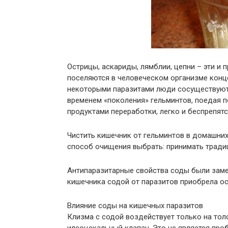
Острицы, аскариды, лямблии, цепни – эти и 
поселяются в человеческом организме конце
некоторыми паразитами люди сосуществуют 
временем «поколения» гельминтов, поедая 
продуктами переработки, легко и беспрепят
Чистить кишечник от гельминтов в домашних 
способ очищения выбрать: принимать традиц
Антипаразитарные свойства соды были заме
кишечника содой от паразитов приобрела о
Влияние соды на кишечных паразитов
Клизма с содой воздействует только на тол