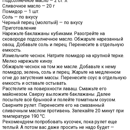
Подсолнечное масло — 2 ст. л.
Сливочное масло — 20 г
Помидор — 1 шт.
Соль — по вкусу
Черный перец (молотый) — по вкусу
Приготовление
Нарежьте баклажаны кубиками. Разогрейте на
сковороде подсолнечное масло. Обжарьте нарезанный
овощ. Добавьте соль и перец. Перенесите в отдельную
емкость.
Измельчите чеснок. Натрите помидор на крупной терке.
Мелко нарежьте кинзу.
Обжарьте чеснок на том же масле. Добавьте к нему
помидор, зелень, соль и перец. Жарьте на медленном
огне до загустения массы. Перенесите соус в отдельную
емкость и оставьте остывать.
Расстелите на поверхности лаваш. Смажьте его
майонезом. Сверху выложите баклажаны. Далее
посыпьте всё брынзой и полейте томатным соусом.
Сверните рулет. Перенесите его на смазанный
сливочным маслом противень. Запекайте 20 минут при
температуре 190 °С.
Рекомендуем попробовать кусочек, пока рулет еще
теплый. А потом вас даже просить не надо будет —