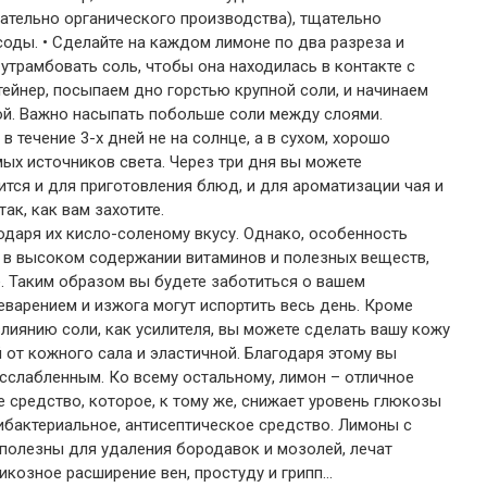
лательно органического производства), тщательно
соды. • Сделайте на каждом лимоне по два разреза и
утрамбовать соль, чтобы она находилась в контакте с
тейнер, посыпаем дно горстью крупной соли, и начинаем
ой. Важно насыпать побольше соли между слоями.
 течение 3-х дней не на солнце, а в сухом, хорошо
ых источников света. Через три дня вы можете
ится и для приготовления блюд, и для ароматизации чая и
ак, как вам захотите.
даря их кисло-соленому вкусу. Однако, особенность
я в высоком содержании витаминов и полезных веществ,
. Таким образом вы будете заботиться о вашем
варением и изжога могут испортить весь день. Кроме
влиянию соли, как усилителя, вы можете сделать вашу кожу
 от кожного сала и эластичной. Благодаря этому вы
сслабленным. Ко всему остальному, лимон – отличное
редство, которое, к тому же, снижает уровень глюкозы
тибактериальное, антисептическое средство. Лимоны с
полезны для удаления бородавок и мозолей, лечат
икозное расширение вен, простуду и грипп…