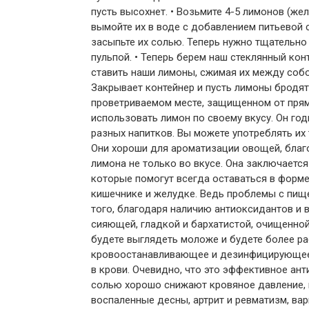
пусть высохнет. • Возьмите 4-5 лимонов (же
вымойте их в воде с добавлением питьевой 
засыпьте их солью. Теперь нужно тщательно 
пульпой. • Теперь берем наш стеклянный кон
ставить наши лимоны, сжимая их между соб
Закрывает контейнер и пусть лимоны бродят в
проветриваемом месте, защищенном от прям
использовать лимон по своему вкусу. Он год
разных напитков. Вы можете употреблять их т
Они хороши для ароматизации овощей, благо
лимона не только во вкусе. Она заключаетс
которые помогут всегда оставаться в форме
кишечнике и желудке. Ведь проблемы с пище
того, благодаря наличию антиоксидантов и 
сияющей, гладкой и бархатистой, очищенной
будете выглядеть моложе и будете более ра
кровоостанавливающее и дезинфицирующее с
в крови. Очевидно, что это эффективное ан
солью хорошо снижают кровяное давление, 
воспаленные десны, артрит и ревматизм, вар