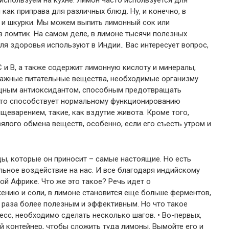
используем на кухне. Лимон часто используется для
 как приправа для различных блюд. Ну, и конечно, в
о и шкурки. Мы можем выпить лимонный сок или
в ломтик. На самом деле, в лимоне тысячи полезных
ля здоровья используют в Индии.. Вас интересует вопрос,
 и В, а также содержит лимонную кислоту и минералы,
 важные питательные вещества, необходимые организму
ощным антиоксидантом, способным предотвращать
Это способствует нормальному функционированию
щеварением, такие, как вздутие живота. Кроме того,
ялого обмена веществ, особенно, если его съесть утром и
ы, которые он приносит – самые настоящие. Но есть
ьное воздействие на нас. И все благодаря индийскому
ой Африке. Что же это такое? Речь идет о
ению и соли, в лимоне становится еще больше ферментов,
и раза более полезным и эффективным. Но что такое
сс, необходимо сделать несколько шагов. • Во-первых,
 контейнер, чтобы сложить туда лимоны. Вымойте его и