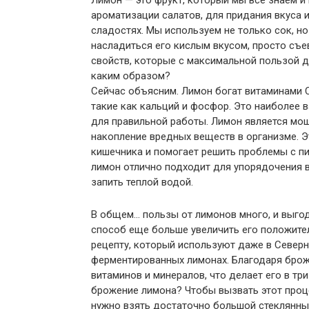
Лимон — это фрукт, который мы все знаем и 
ароматизации салатов, для придания вкуса и
сладостях. Мы используем не только сок, н
насладиться его кислым вкусом, просто съе
свойств, которые с максимальной пользой д
каким образом?
Сейчас объясним. Лимон богат витаминами С
такие как кальций и фосфор. Это наиболее
для правильной работы. Лимон является м
накопление вредных веществ в организме. 
кишечника и помогает решить проблемы с пи
лимон отлично подходит для упорядочения в
запить теплой водой.
В общем… пользы от лимонов много, и выгод
способ еще больше увеличить его положител
рецепту, который используют даже в Северн
ферментированных лимонах. Благодаря брож
витаминов и минералов, что делает его в тр
брожение лимона? Чтобы вызвать этот проце
нужно взять достаточно большой стеклянный