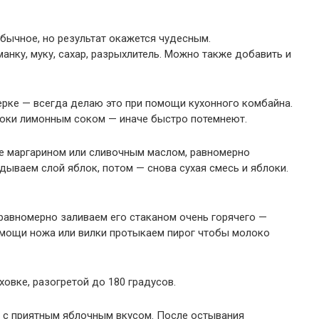
обычное, но результат окажется чудесным.
анку, муку, сахар, разрыхлитель. Можно также добавить и
терке — всегда делаю это при помощи кухонного комбайна.
локи лимонным соком — иначе быстро потемнеют.
ее маргарином или сливочным маслом, равномерно
дываем слой яблок, потом — снова сухая смесь и яблоки.
, равномерно заливаем его стаканом очень горячего —
омощи ножа или вилки протыкаем пирог чтобы молоко
уховке, разогретой до 180 градусов.
, с приятным яблочным вкусом. После остывания