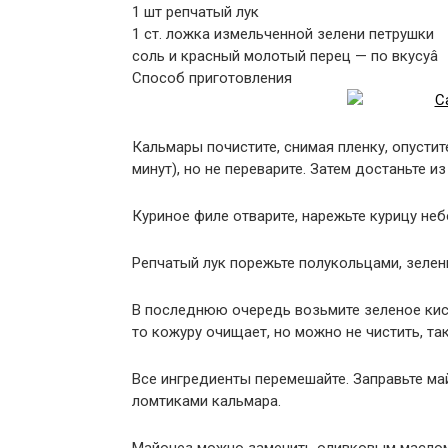
1 шт репчатый лук
1 ст. ложка измельченной зелени петрушки
соль и красный молотый перец — по вкусуâ
Способ приготовления
Кальмары почистите, снимая пленку, опустит
минут), но не переварите. Затем достаньте и
Куриное филе отварите, нарежьте курицу не
Репчатый лук порежьте полукольцами, зелень
В последнюю очередь возьмите зеленое кисл
то кожуру очищает, но можно не чистить, та
Все ингредиенты перемешайте. Заправьте май
ломтиками кальмара.