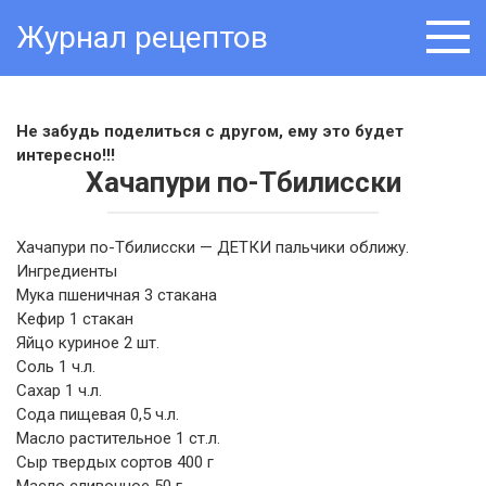
Skip
Журнал рецептов
to
content
Не забудь поделиться с другом, ему это будет
интересно!!!
Хачапури по-Тбилисски
Хачапури по-Тбилисски — ДЕТКИ пальчики оближу.
Ингредиенты
Мука пшеничная 3 стакана
Кефир 1 стакан
Яйцо куриное 2 шт.
Соль 1 ч.л.
Сахар 1 ч.л.
Сода пищевая 0,5 ч.л.
Масло растительное 1 ст.л.
Сыр твердых сортов 400 г