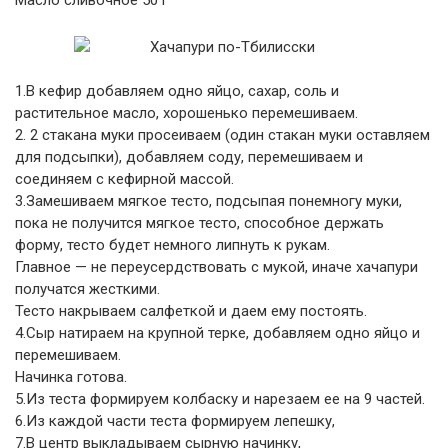
Масло сливочное 50 г
1.В кефир добавляем одно яйцо, сахар, соль и
растительное масло, хорошенько перемешиваем.
2. 2 стакана муки просеиваем (один стакан муки оставляем
для подсыпки), добавляем соду, перемешиваем и
соединяем с кефирной массой.
3.Замешиваем мягкое тесто, подсыпая понемногу муки,
пока не получится мягкое тесто, способное держать
форму, тесто будет немного липнуть к рукам.
Главное — не переусердствовать с мукой, иначе хачапури
получатся жесткими.
Тесто накрываем салфеткой и даем ему постоять.
4.Сыр натираем на крупной терке, добавляем одно яйцо и
перемешиваем.
Начинка готова.
5.Из теста формируем колбаску и нарезаем ее на 9 частей.
6.Из каждой части теста формируем лепешку,
7.В центр выкладываем сырную начинку,