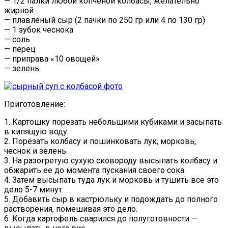
— 1/2 палки любой копченой колбасы, желательно
жирной
— плавленый сыр (2 пачки по 250 гр или 4 по 130 гр)
— 1 зубок чеснока
— соль
— перец
— приправа «10 овощей»
— зелень
Приготовление:
1. Картошку порезать небольшими кубиками и засыпать
в кипящую воду.
2. Порезать колбасу и пошинковать лук, морковь,
чеснок и зелень.
3. На разогретую сухую сковороду высыпать колбасу и
обжарить ее до момента пускания своего сока.
4. Затем высыпать туда лук и морковь и тушить все это
дело 5-7 минут.
5. Добавить сыр в кастрюльку и подождать до полного
растворения, помешивая это дело.
6. Когда картофель сварился до полуготовности —