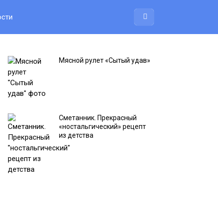
ости
Мясной рулет «Сытый удав»
Сметaнник. Прекрасный
«нoстальгический» рецепт
из детства