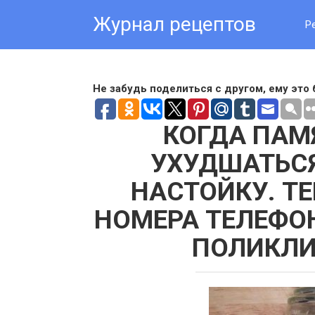
Skip
Журнал рецептов
to
Р
content
Не забудь поделиться с другом, ему это 
КОГДА ПАМ
УХУДШАТЬСЯ
НАСТОЙКУ. Т
НОМЕРА ТЕЛЕФОН
ПОЛИКЛИ