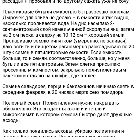
рассады! Я пробовал и по-другому сажать уже не хочу.
Пластиковые бутыли емкостью 5 л разрезаю пополам.
Дырочек для слива не делаю – в емкости и так видно,
насколько проливается вода. На дно насыпаю 2-
сантиметровый слой измельченной скорлупы яиц, затем
на 2 см песка, а сверху на 10-12 см – хорошей земли.
Пропариваю землю кипятком (умеренно, не заливая),
даю остыть и пинцетом равномерно раскладываю по 20
штук семян в пятилитровые емкости. Если емкость
больше, то и семян, соответственно, больше, но у меня
бутыли все пятилитровые. Затем слегка присыпаю
просеянным компостом, закрываю полиэтиленовым
пакетом и ставлю на шкафы, где теплее.
Семена сельдерея, перца и баклажанов начинаю сеять в
середине февраля, в 20 числах марта сею помидоры.
Полезный совет: Полиэтиленом нужно накрывать
обязательно. Это создает влажный и теплый
микроклимат, в котором семена быстро дают дружные
всходы.
Как только появились всходы, убираю полиэтилен и
ставлю бутыли на окно. Полив провожу по мере